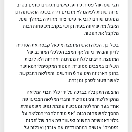
חצי שנה של פטור. כידוע, קיימים מנהגים שונים בקרב
עדות שונות לפיהם לא מוכרים דירה בשנה הראשונה וכן
מנהגים שונים לגבי אי פינוי ציוד מהדירה במהלך שנת
האבל, מה שהיווה בעיה וקושי בקרב משפחות רבות
מלקבל את הפטור.
בשל כך, העלה ראש המועצה מיכאל קבסה את הסוגייה
לדיון והבהיר כי על אף המצב הכלכלי המורכב של
המועצה, חייבים לגלות מנהיגות ואחריות ולא לגבות
תשלום במצבים מסוג זה. הפטור המקסימלי המאושר
בחוק הארנונה הינו עד 6 חודשים, והמליאה התבקשה
לאשר פטור לפרק זמן זהה.
ההצעה התקבלה בברכה על ידי כלל חברי המליאה
מהקואליציה והאופוזיציה וחברי המליאה הצביעו פה
אחד בעד ההחלטה ומעכשיו עוגמת נפש משמעותית
תחסך למשפחות רבות. "אני מודה לחברי המליאה על
גילוי האנושיות החשוב ואישור פה אחד של 'תקנת
נפטרים'. אנשים המתמודדים עם אובדן ואבלות על