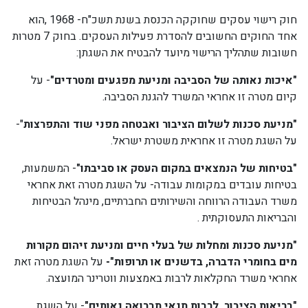
חוק רישוי עסקים שחוקקה הכנסת בשנת תשכ"ח- 1968 ,הוא
אחד החוקים החשובים להסדרת פעילות העסקים. בחוק 7 מטרות
חשובות שתהליך הרישוי מיועד להבטיח את השגתן:
"איכות נאותה של הסביבה ומניעת מפגעים ומטרדים"
- על
קיום מטרה זו אחראי המשרד להגנת הסביבה.
"מניעת סכנות לשלום הציבור ואבטחה מפני שוד והתפרצות
"-
על השגת מטרה זו אחראית משטרת ישראל.
"בטיחות של הנמצאים במקום העסק או סביבתו"
- המשמעות,
בטיחות עובדים במקומות עבודה- על השגת מטרה זאת אחראי
משרד העבודה הרווחה והשירותים החברתיים, מינהל הבטיחות
והבריאות התעסוקתית .
"מניעת סכנות ומחלות של בעלי חיים ומניעת זיהום מקורות
מים בחומרי הדברה, בדשנים או תרופות"-
על השגת מטרה זאת
אחראי משרד החקלאות לרבות באמצעות ווטרינר המועצה.
"בריאות הציבור, לרבות תנאי תברואה נאותים"
- על השגת