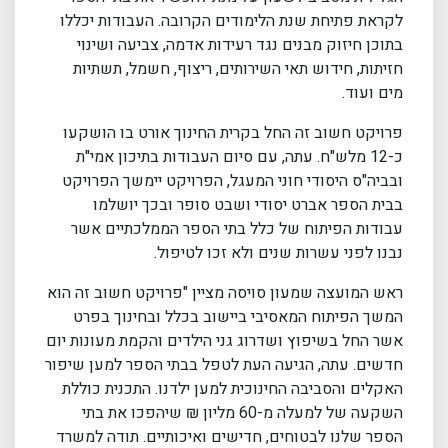
לקראת פתיחת שנת הלימודים הקרובה. העבודות יכללו
בתוכן חיזוק מבנים נגד רעידות אדמה, צביעה ושינוי
חזיתות, חידוש תאי השירותים, ריצוף, חשמל, תשתיות
מים ועוד.
פרויקט חשוב זה החל בקרית החינוך אורט בו הושקעו
כ-12 מלש"ח. עתה, עם סיום העבודות בתיכון אמי"ת
ובביה"ס היסודי חוני המעגל, הפרויקט יימשך הפרויקט
בבית הספר אברט יסודי ושבט סופר ובכך יושלמו
עבודות הפיתוח של כלל בתי הספר הממלכתיים אשר
נבנו לפני עשרות שנים ולא זכו לטיפול.
ראש המועצה שמעון סויסה מציין "פרויקט חשוב זה הוא
המשך הפיתוח המאסיבי ביישוב בכלל ובחינוך בפרט
אשר החל בשיפוץ ושדרוג גני הילדים והקמת מעונות יום
חדשים. עתה, הגיעה העת לטפל בבתי הספר למען שיפור
האקלים והסביבה החינוכית למען ילדנו. התכנית כוללת
השקעה של למעלה מ-60 מליון ₪ שיהפכו את בתי
הספר שלנו לבטוחים, חדישים ואיכותיים. תודה למשרד