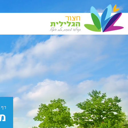
דף 
מא